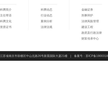
科腾简介
科腾动态
金融证券
主任寄语
行业动态
刑事辩护
科腾文化
案例分析
法律风险管理
资质证书
法律法规
建设工程
政府及行政法律
财富传承中心
江苏省南京市鼓楼区中山北路26号新晨国际大厦21楼 | 备案号：
苏ICP备190031